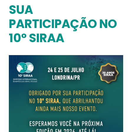
E
SUA
30
PARTICIPAÇÃO NO
DE
JULHO/2026
10º SIRAA
–
FLAMBOYANT
HALL,
GOIÂNIA