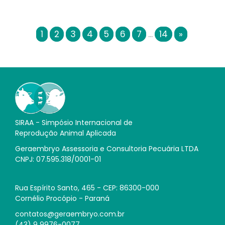
1
2
3
4
5
6
7
...
14
»
SIRAA - Simpósio Internacional de
Reprodução Animal Aplicada
Geraembryo Assessoria e Consultoria Pecuária LTDA
CNPJ: 07.595.318/0001-01
Rua Espírito Santo, 465 - CEP: 86300-000
Cornélio Procópio - Paraná
contatos@geraembryo.com.br
(43) 9 9976-0077